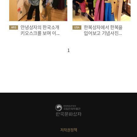
안녕상자의 한국소개
한복상자에서 한복을
ARG
USA
키오스크를 보며 이...
입어보고 기념사진...
1
저작권정책