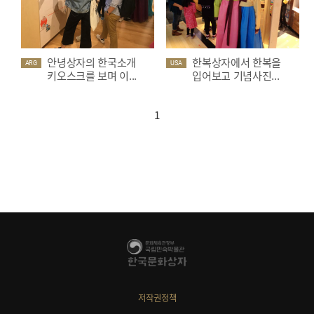
안녕상자의 한국소개
한복상자에서 한복을
ARG
USA
키오스크를 보며 이...
입어보고 기념사진...
1
저작권정책