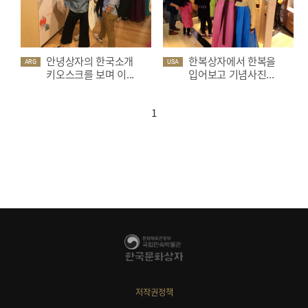
안녕상자의 한국소개
한복상자에서 한복을
ARG
USA
키오스크를 보며 이...
입어보고 기념사진...
1
저작권정책