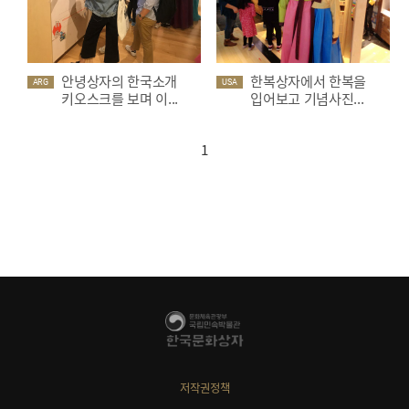
안녕상자의 한국소개
한복상자에서 한복을
ARG
USA
키오스크를 보며 이...
입어보고 기념사진...
1
저작권정책