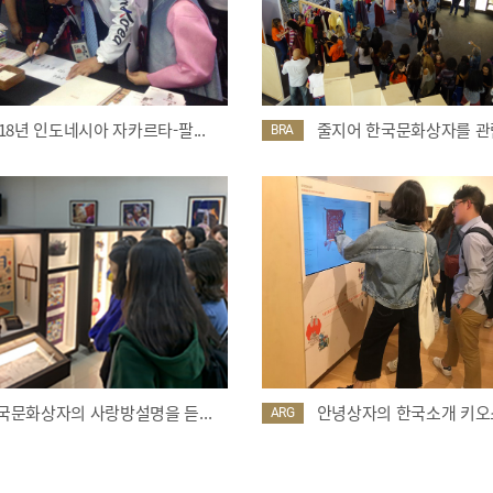
018년 인도네시아 자카르타-팔...
줄지어 한국문화상자를 관람
BRA
국문화상자의 사랑방설명을 듣...
안녕상자의 한국소개 키오스
ARG