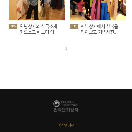
안녕상자의 한국소개
한복상자에서 한복을
ARG
USA
키오스크를 보며 이...
입어보고 기념사진...
1
저작권정책