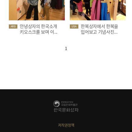
안녕상자의 한국소개
한복상자에서 한복을
ARG
USA
키오스크를 보며 이...
입어보고 기념사진...
1
저작권정책