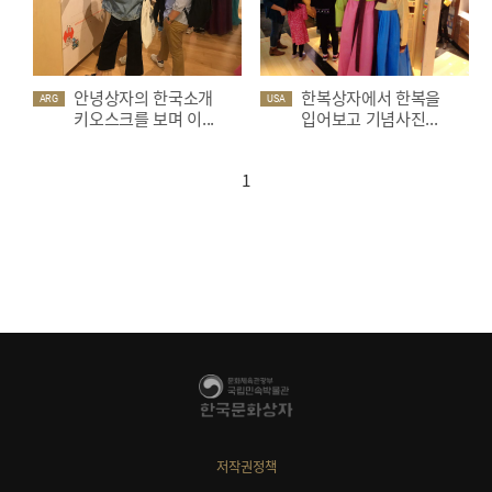
안녕상자의 한국소개
한복상자에서 한복을
ARG
USA
키오스크를 보며 이...
입어보고 기념사진...
1
저작권정책