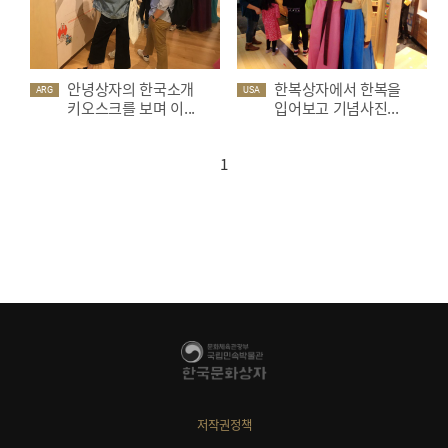
안녕상자의 한국소개
한복상자에서 한복을
ARG
USA
키오스크를 보며 이...
입어보고 기념사진...
1
저작권정책