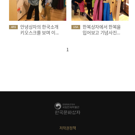
안녕상자의 한국소개
한복상자에서 한복을
ARG
USA
키오스크를 보며 이...
입어보고 기념사진...
1
저작권정책