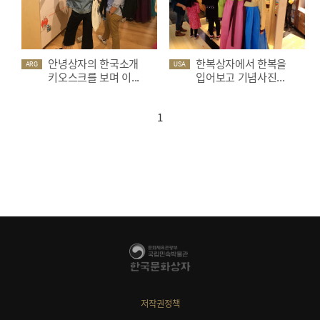
안녕상자의 한국소개
한복상자에서 한복을
ARG
USA
키오스크를 보며 이...
입어보고 기념사진...
1
저작권정책