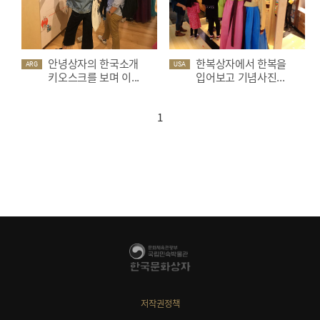
안녕상자의 한국소개
한복상자에서 한복을
ARG
USA
키오스크를 보며 이...
입어보고 기념사진...
1
저작권정책