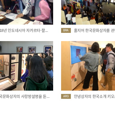
018년 인도네시아 자카르타-팔...
줄지어 한국문화상자를 관람
BRA
국문화상자의 사랑방설명을 듣...
안녕상자의 한국소개 키오스
ARG