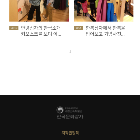
안녕상자의 한국소개
한복상자에서 한복을
ARG
USA
키오스크를 보며 이...
입어보고 기념사진...
1
저작권정책