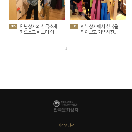
안녕상자의 한국소개
한복상자에서 한복을
ARG
USA
키오스크를 보며 이...
입어보고 기념사진...
1
저작권정책