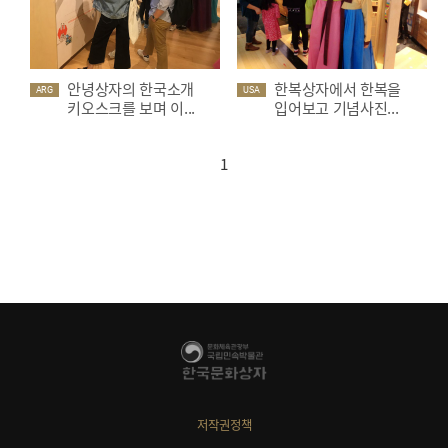
안녕상자의 한국소개
한복상자에서 한복을
ARG
USA
키오스크를 보며 이...
입어보고 기념사진...
1
저작권정책