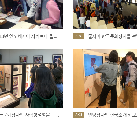
018년 인도네시아 자카르타-팔...
줄지어 한국문화상자를 관람
BRA
국문화상자의 사랑방설명을 듣...
안녕상자의 한국소개 키오스
ARG