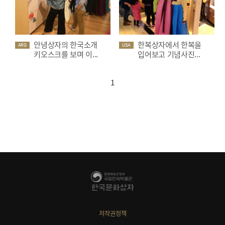
안녕상자의 한국소개
한복상자에서 한복을
ARG
USA
키오스크를 보며 이...
입어보고 기념사진...
1
저작권정책