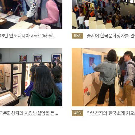
018년 인도네시아 자카르타-팔...
줄지어 한국문화상자를 관람
BRA
국문화상자의 사랑방설명을 듣...
안녕상자의 한국소개 키오스
ARG