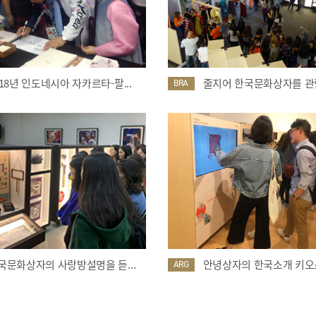
018년 인도네시아 자카르타-팔...
줄지어 한국문화상자를 관람
BRA
국문화상자의 사랑방설명을 듣...
안녕상자의 한국소개 키오스
ARG