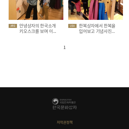
안녕상자의 한국소개
한복상자에서 한복을
ARG
USA
키오스크를 보며 이...
입어보고 기념사진...
1
저작권정책