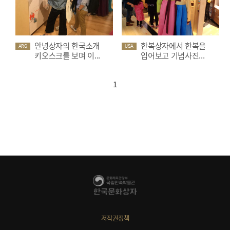
안녕상자의 한국소개
한복상자에서 한복을
ARG
USA
키오스크를 보며 이...
입어보고 기념사진...
1
저작권정책