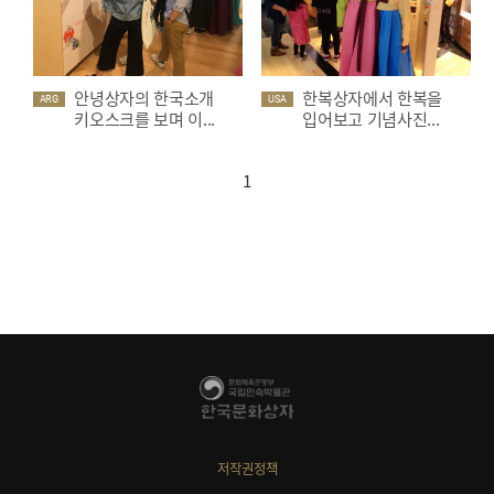
안녕상자의 한국소개
한복상자에서 한복을
ARG
USA
키오스크를 보며 이...
입어보고 기념사진...
1
저작권정책