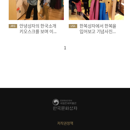
안녕상자의 한국소개
한복상자에서 한복을
ARG
USA
키오스크를 보며 이...
입어보고 기념사진...
1
저작권정책