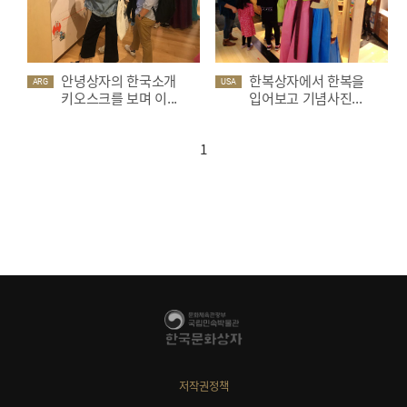
안녕상자의 한국소개
한복상자에서 한복을
ARG
USA
키오스크를 보며 이...
입어보고 기념사진...
1
저작권정책