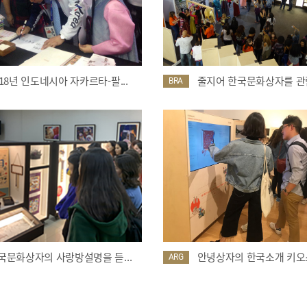
018년 인도네시아 자카르타-팔...
줄지어 한국문화상자를 관람
BRA
국문화상자의 사랑방설명을 듣...
안녕상자의 한국소개 키오스
ARG