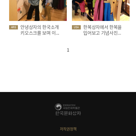
안녕상자의 한국소개
한복상자에서 한복을
ARG
USA
키오스크를 보며 이...
입어보고 기념사진...
1
저작권정책