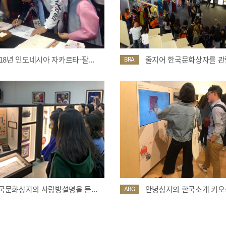
018년 인도네시아 자카르타-팔...
줄지어 한국문화상자를 관람
BRA
국문화상자의 사랑방설명을 듣...
안녕상자의 한국소개 키오스
ARG