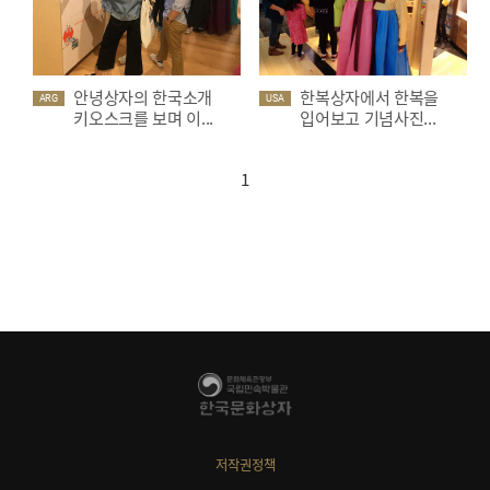
안녕상자의 한국소개
한복상자에서 한복을
ARG
USA
키오스크를 보며 이...
입어보고 기념사진...
1
저작권정책