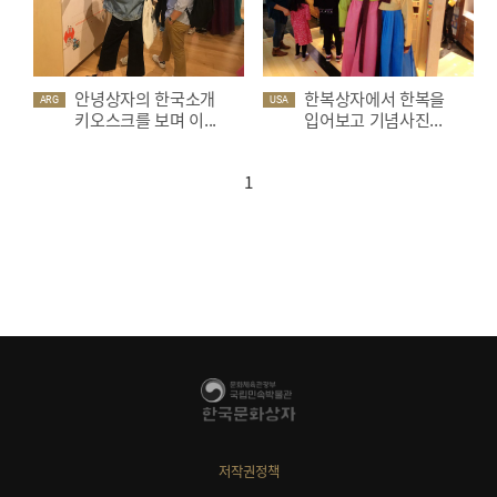
안녕상자의 한국소개
한복상자에서 한복을
ARG
USA
키오스크를 보며 이...
입어보고 기념사진...
1
저작권정책