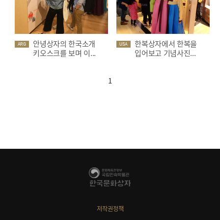
안녕상자의 한국소개
한복상자에서 한복을
ARG
USA
키오스크를 보며 이...
입어보고 기념사진...
1
저작권정책