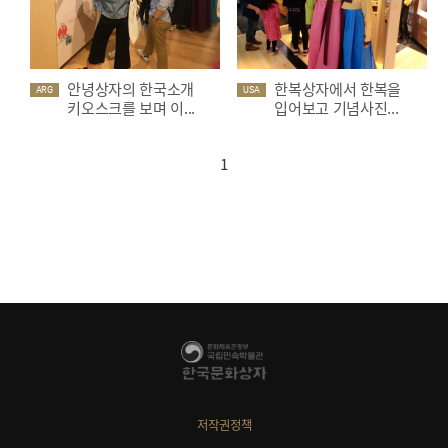
안녕상자의 한국소개
한복상자에서 한복을
ARG
USA
키오스크를 보며 이...
입어보고 기념사진...
1
저작권정책