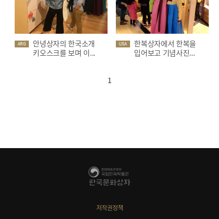
안녕상자의 한국소개
한복상자에서 한복을
ARG
USA
키오스크를 보며 이...
입어보고 기념사진...
1
저작권정책