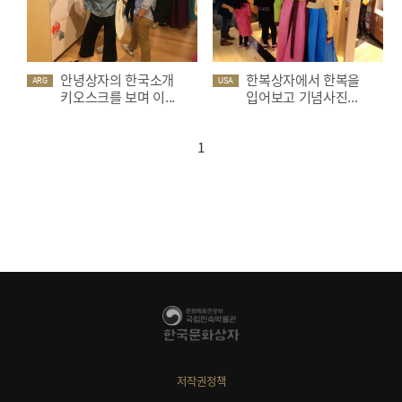
안녕상자의 한국소개
한복상자에서 한복을
ARG
USA
키오스크를 보며 이...
입어보고 기념사진...
1
저작권정책