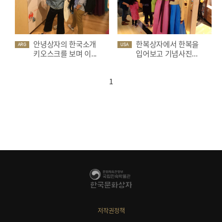
안녕상자의 한국소개
한복상자에서 한복을
ARG
USA
키오스크를 보며 이...
입어보고 기념사진...
1
저작권정책