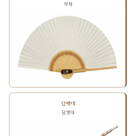
부채
담뱃대
담뱃대