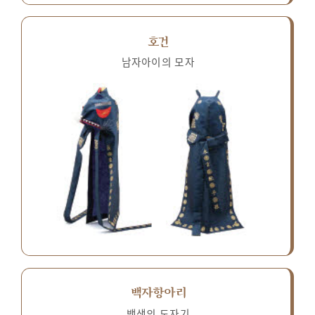
호건
남자아이의 모자
백자항아리
백색의 도자기