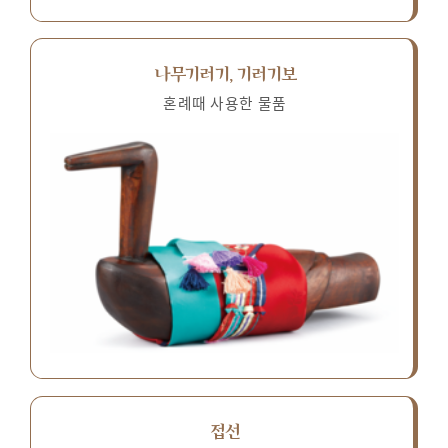
나무기러기, 기러기보
혼례때 사용한 물품
접선