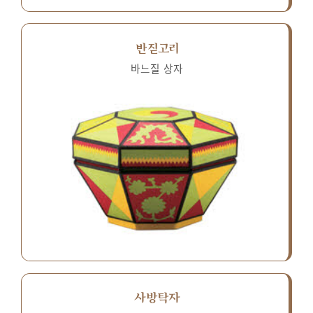
반짇고리
바느질 상자
사방탁자