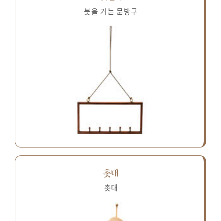
붓을 거는 문방구
촛대
촛대