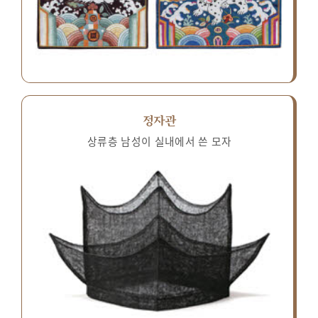
정자관
상류층 남성이 실내에서 쓴 모자