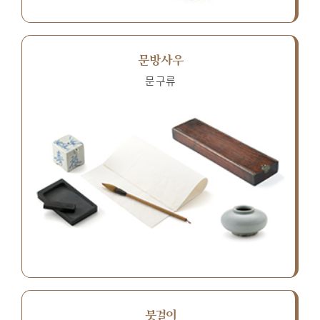
문방사우
문구류
붓걸이