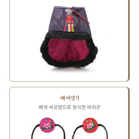
배씨댕기
배의 씨모양으로 장식한 머리끈