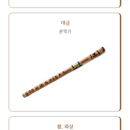
대금
관악기
활, 화살