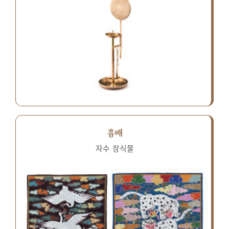
흉배
자수 장식물