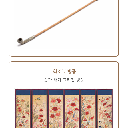
화조도 병풍
꽃과 새가 그려진 병풍