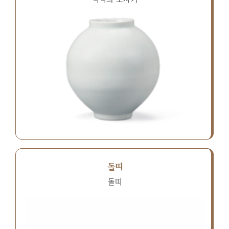
돌띠
돌띠