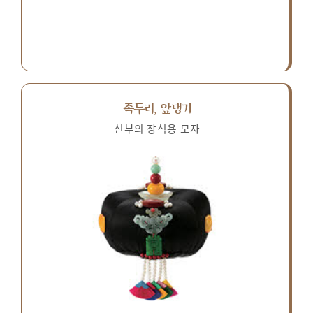
족두리, 앞댕기
신부의 장식용 모자