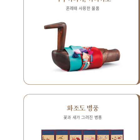
혼례때 사용한 물품
화조도 병풍
꽃과 새가 그려진 병풍