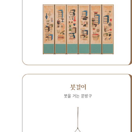
붓걸이
붓을 거는 문방구