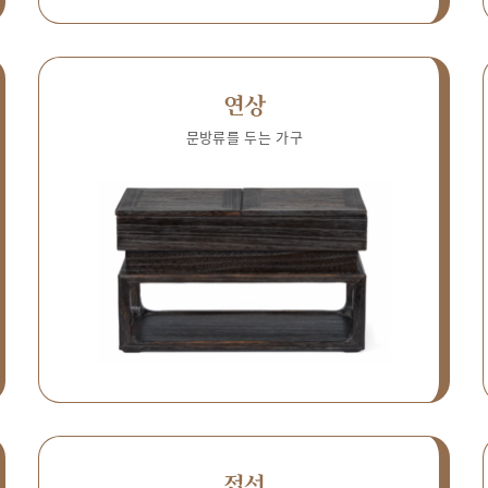
연상
문방류를 두는 가구
접선