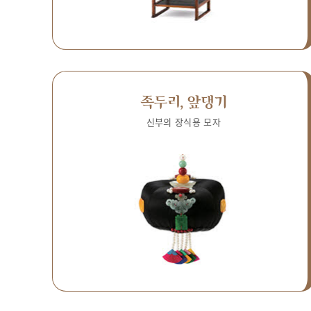
족두리, 앞댕기
신부의 장식용 모자