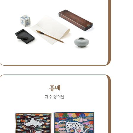
흉배
자수 장식물