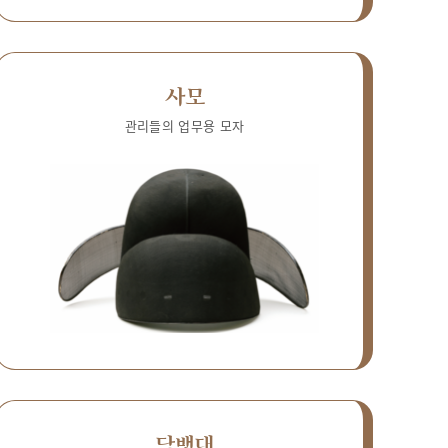
사모
관리들의 업무용 모자
담뱃대