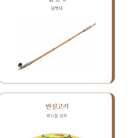
담뱃대
반짇고리
바느질 상자