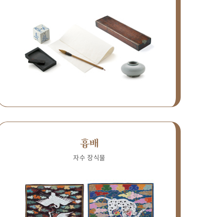
흉배
자수 장식물