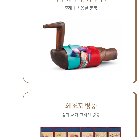
혼례때 사용한 물품
화조도 병풍
꽃과 새가 그려진 병풍