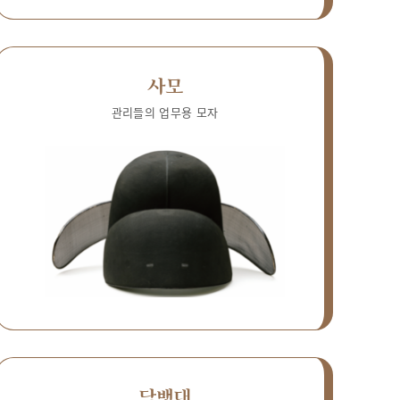
사모
관리들의 업무용 모자
담뱃대