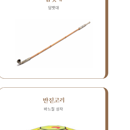
담뱃대
반짇고리
바느질 상자