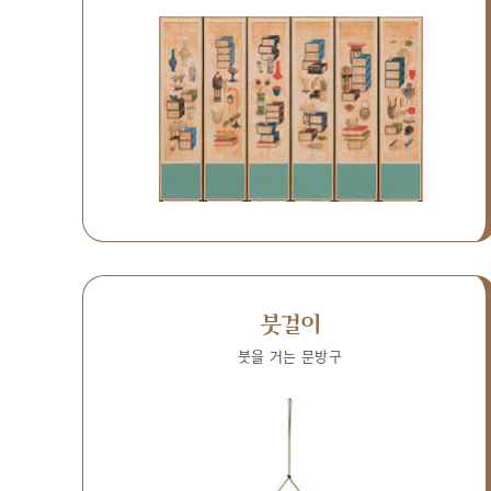
붓걸이
붓을 거는 문방구