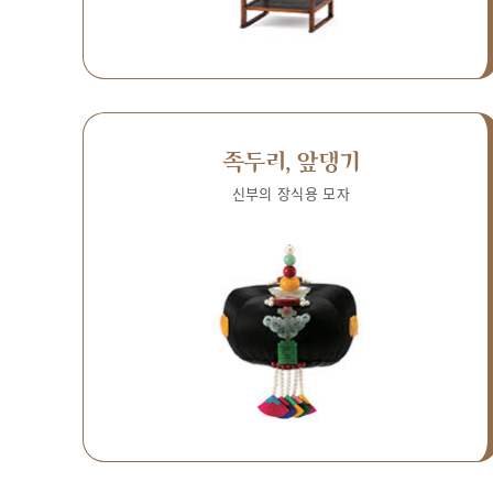
족두리, 앞댕기
신부의 장식용 모자