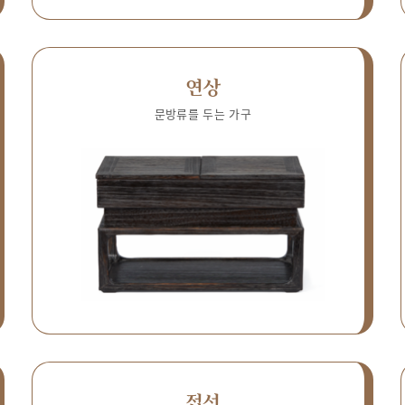
연상
문방류를 두는 가구
접선