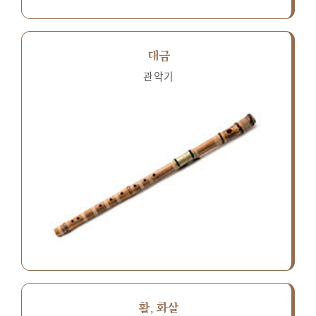
대금
관악기
활, 화살