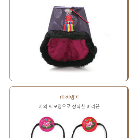
배씨댕기
배의 씨모양으로 장식한 머리끈