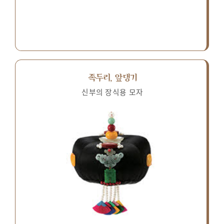
족두리, 앞댕기
신부의 장식용 모자