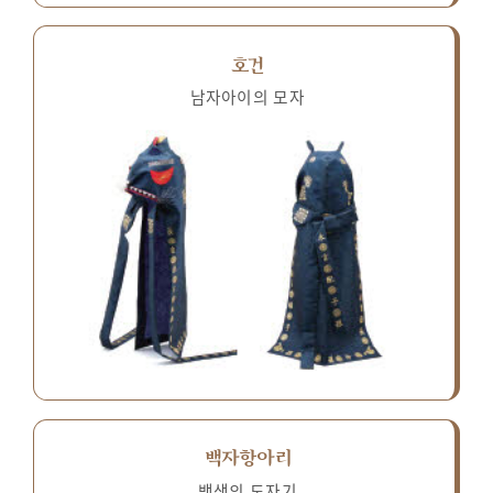
호건
남자아이의 모자
백자항아리
백색의 도자기