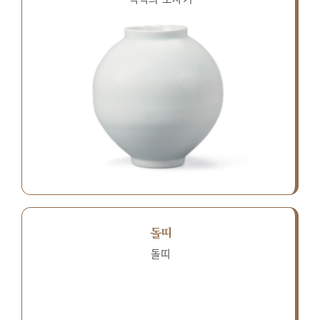
돌띠
돌띠