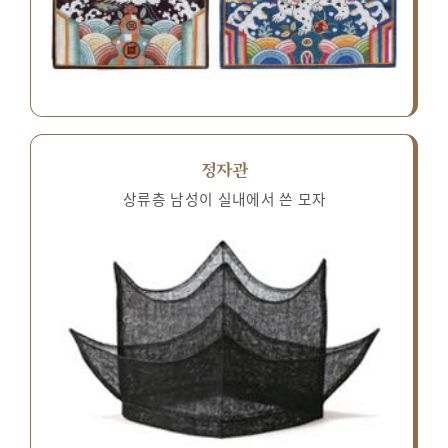
정자관
상류층 남성이 실내에서 쓴 모자