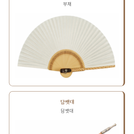
부채
담뱃대
담뱃대