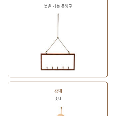
붓을 거는 문방구
촛대
촛대