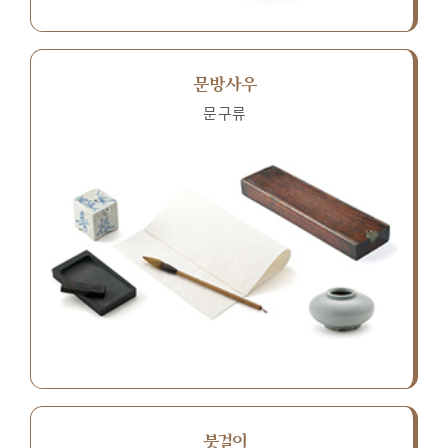
문방사우
문구류
붓걸이