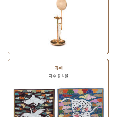
흉배
자수 장식물