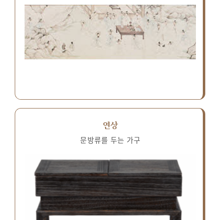
연상
문방류를 두는 가구