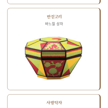
반짇고리
바느질 상자
사방탁자