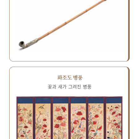
화조도 병풍
꽃과 새가 그려진 병풍