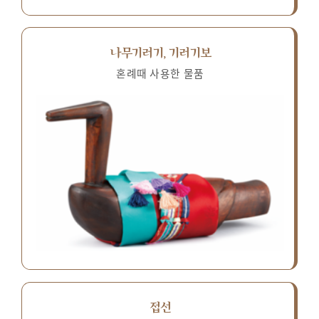
나무기러기, 기러기보
혼례때 사용한 물품
접선