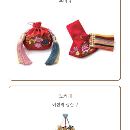
주머니
노리개
여성의 장신구