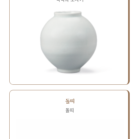
돌띠
돌띠