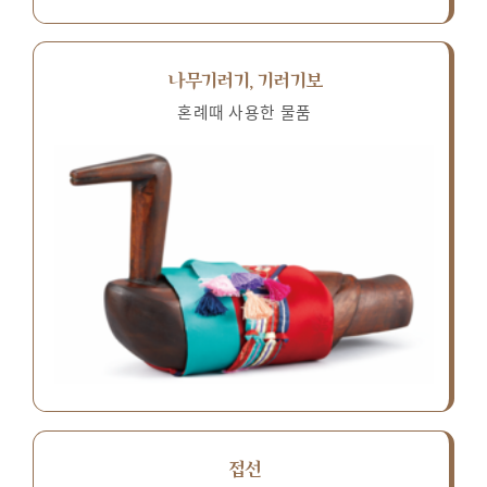
나무기러기, 기러기보
혼례때 사용한 물품
접선