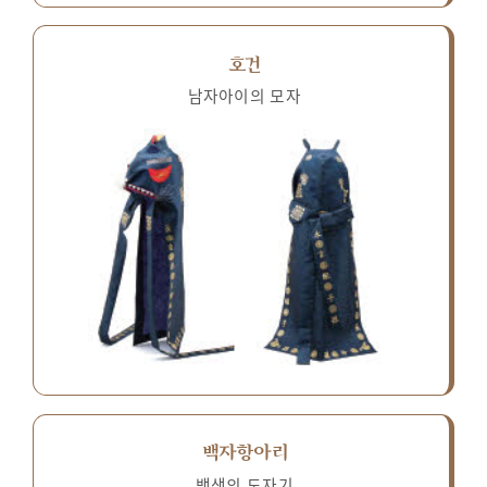
호건
남자아이의 모자
백자항아리
백색의 도자기