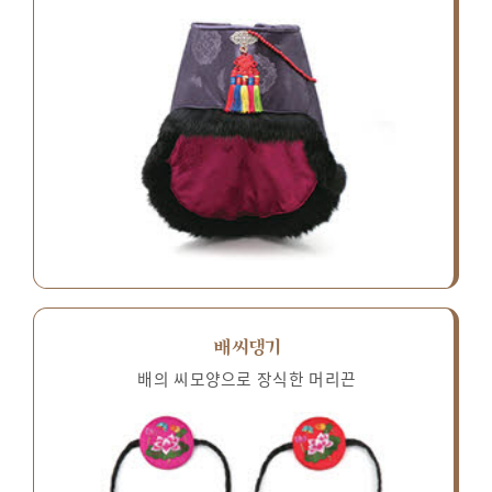
배씨댕기
배의 씨모양으로 장식한 머리끈