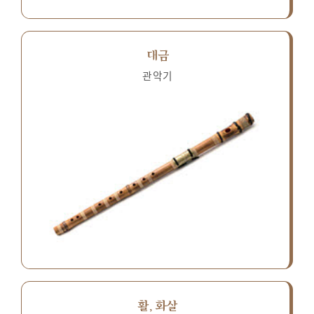
대금
관악기
활, 화살