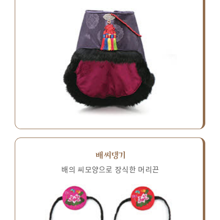
배씨댕기
배의 씨모양으로 장식한 머리끈