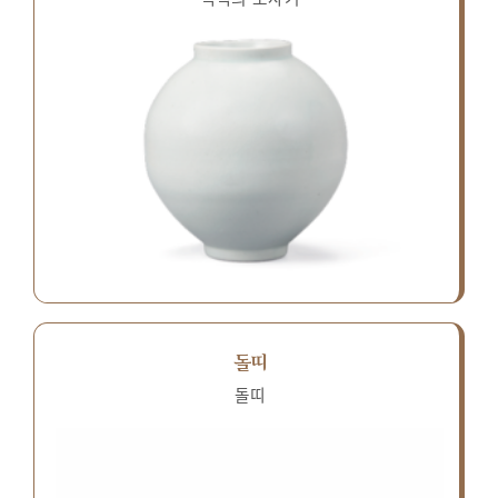
돌띠
돌띠