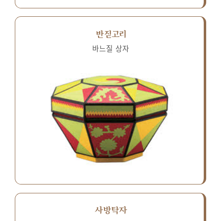
반짇고리
바느질 상자
사방탁자