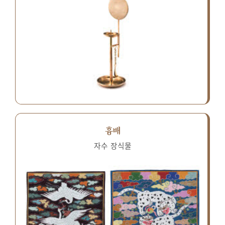
흉배
자수 장식물