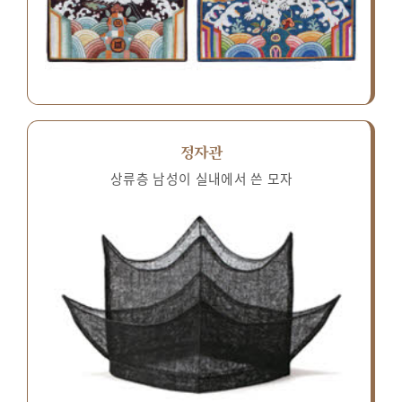
정자관
상류층 남성이 실내에서 쓴 모자