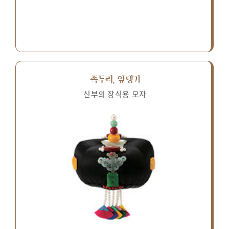
족두리, 앞댕기
신부의 장식용 모자