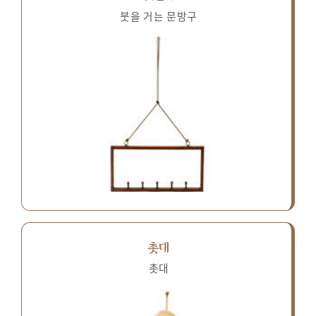
붓을 거는 문방구
촛대
촛대