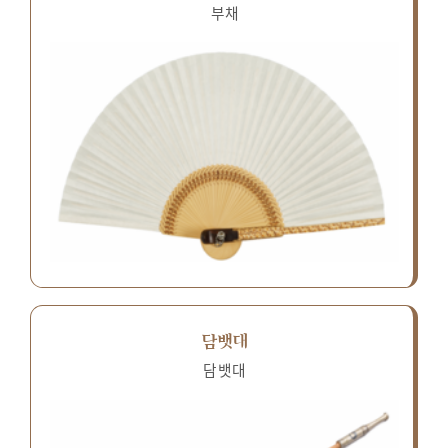
부채
담뱃대
담뱃대