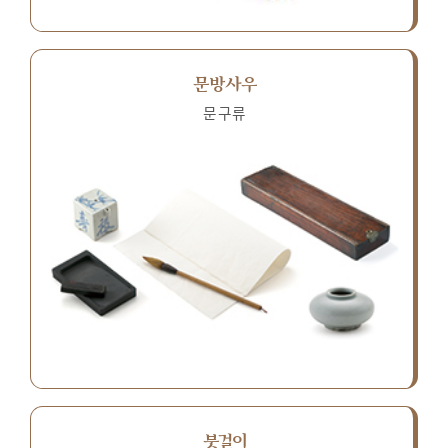
문방사우
문구류
붓걸이