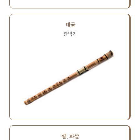
대금
관악기
활, 화살