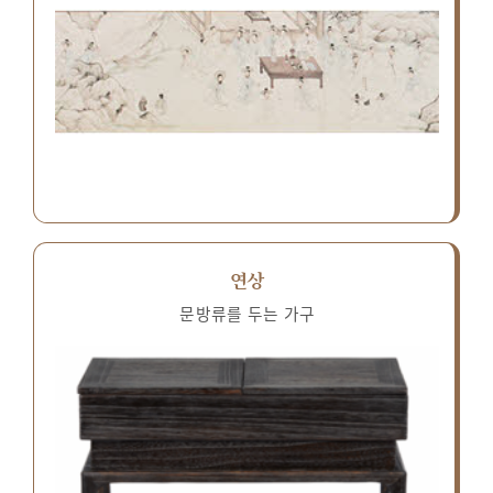
연상
문방류를 두는 가구