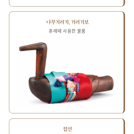
나무기러기, 기러기보
혼례때 사용한 물품
접선