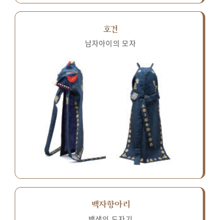
호건
남자아이의 모자
백자항아리
백색의 도자기