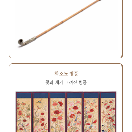
화조도 병풍
꽃과 새가 그려진 병풍