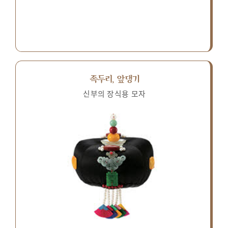
족두리, 앞댕기
신부의 장식용 모자