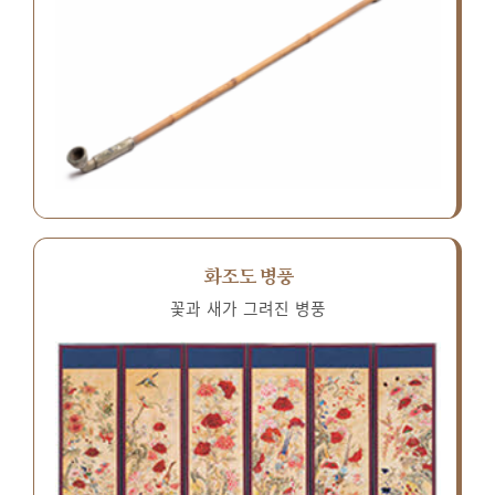
화조도 병풍
꽃과 새가 그려진 병풍