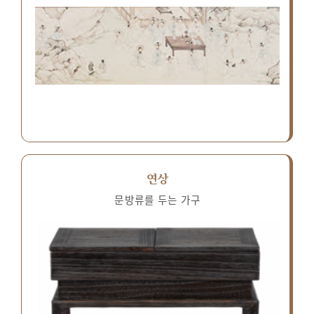
연상
문방류를 두는 가구