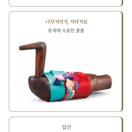
나무기러기, 기러기보
혼례때 사용한 물품
접선