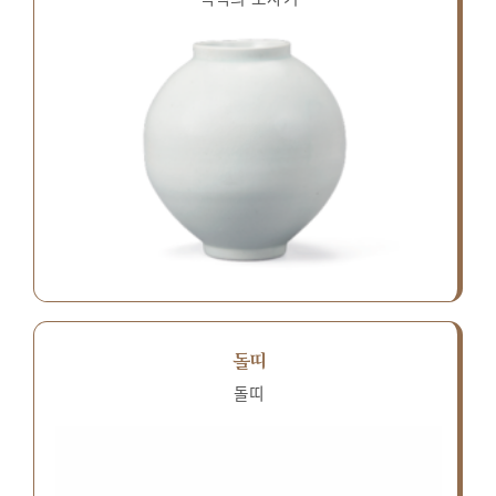
돌띠
돌띠