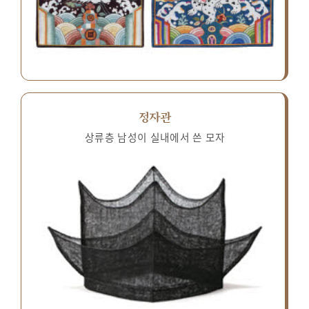
정자관
상류층 남성이 실내에서 쓴 모자