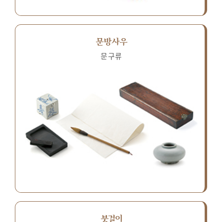
문방사우
문구류
붓걸이