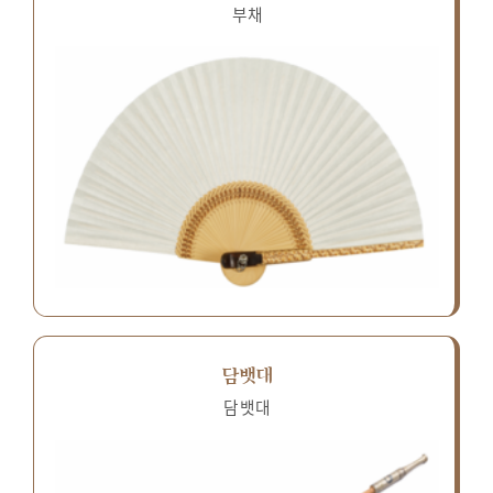
부채
담뱃대
담뱃대