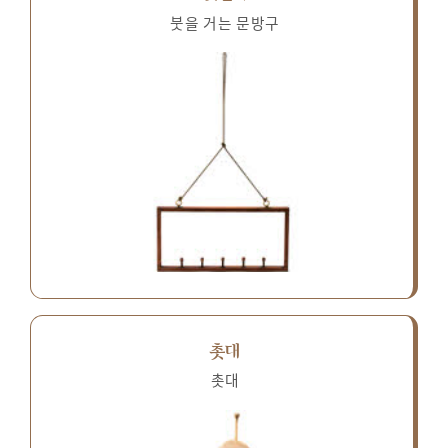
붓을 거는 문방구
촛대
촛대