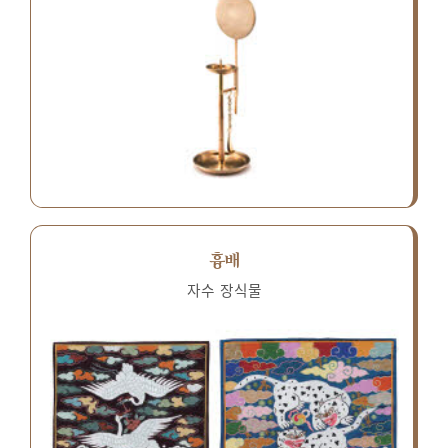
흉배
자수 장식물