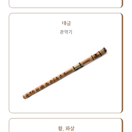
대금
관악기
활, 화살