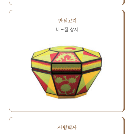
반짇고리
바느질 상자
사방탁자