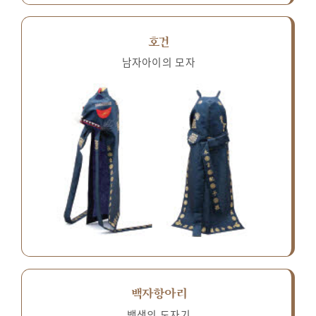
호건
남자아이의 모자
백자항아리
백색의 도자기