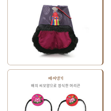
배씨댕기
배의 씨모양으로 장식한 머리끈