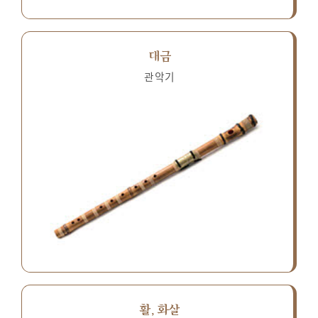
대금
관악기
활, 화살