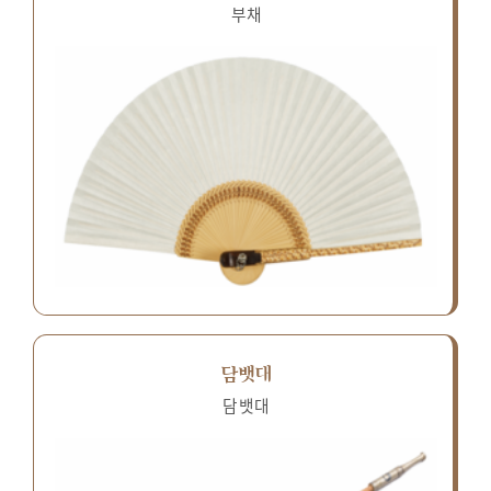
부채
담뱃대
담뱃대