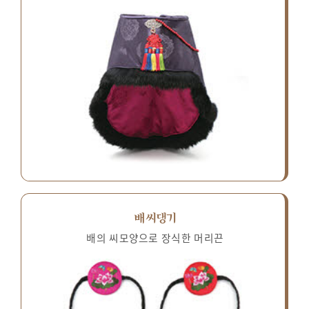
배씨댕기
배의 씨모양으로 장식한 머리끈