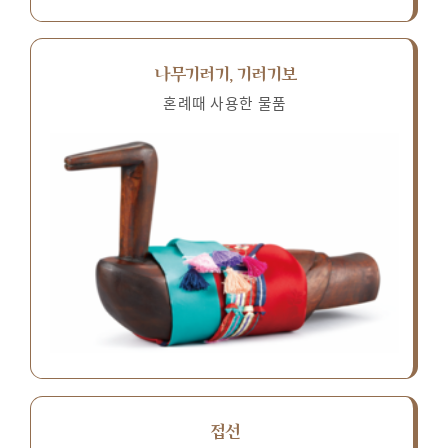
나무기러기, 기러기보
혼례때 사용한 물품
접선