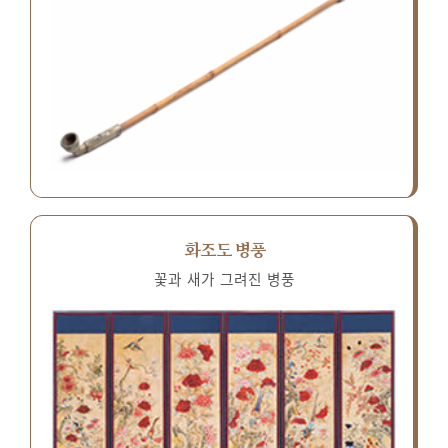
화조도 병풍
꽃과 새가 그려진 병풍