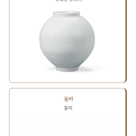
돌띠
돌띠