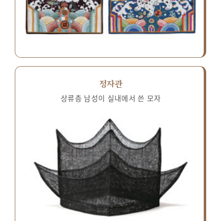
정자관
상류층 남성이 실내에서 쓴 모자