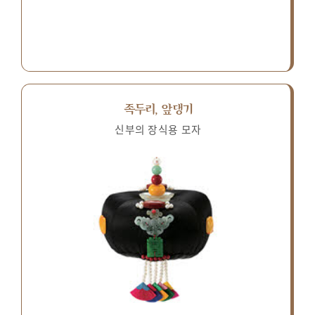
족두리, 앞댕기
신부의 장식용 모자