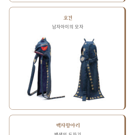
호건
남자아이의 모자
백자항아리
백색의 도자기