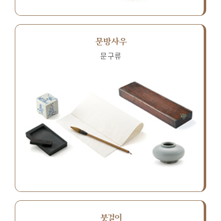
문방사우
문구류
붓걸이