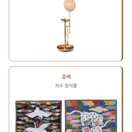
흉배
자수 장식물