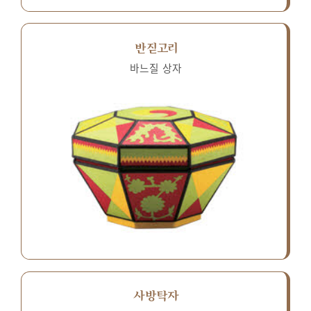
반짇고리
바느질 상자
사방탁자