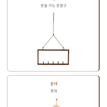
붓을 거는 문방구
촛대
촛대