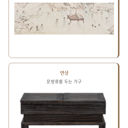
연상
문방류를 두는 가구