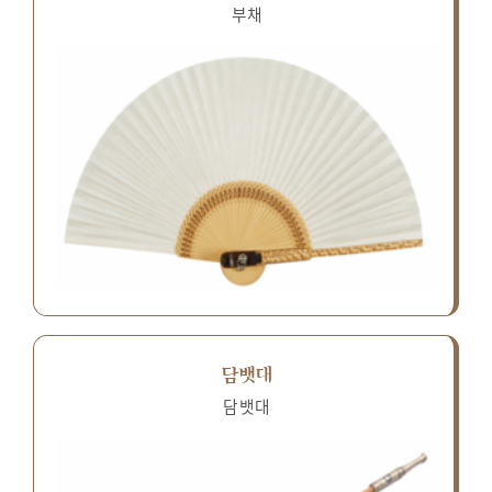
부채
담뱃대
담뱃대