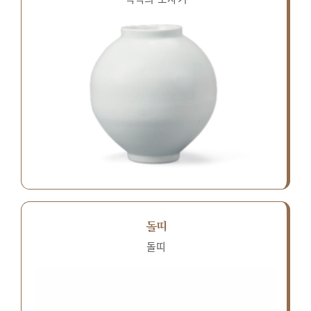
돌띠
돌띠