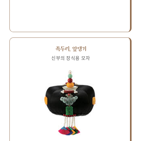
족두리, 앞댕기
신부의 장식용 모자