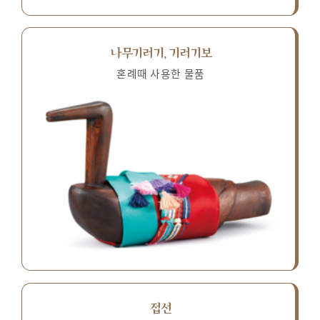
나무기러기, 기러기보
혼례때 사용한 물품
접선