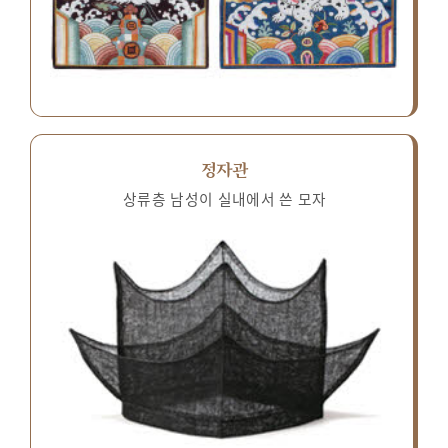
정자관
상류층 남성이 실내에서 쓴 모자