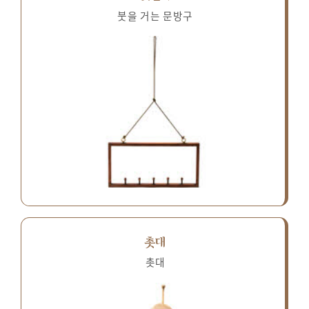
붓을 거는 문방구
촛대
촛대