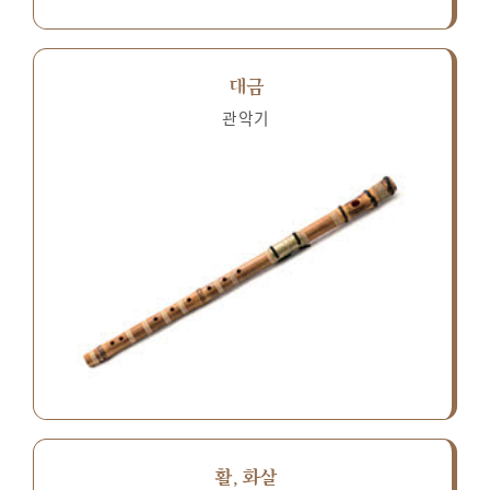
대금
관악기
활, 화살