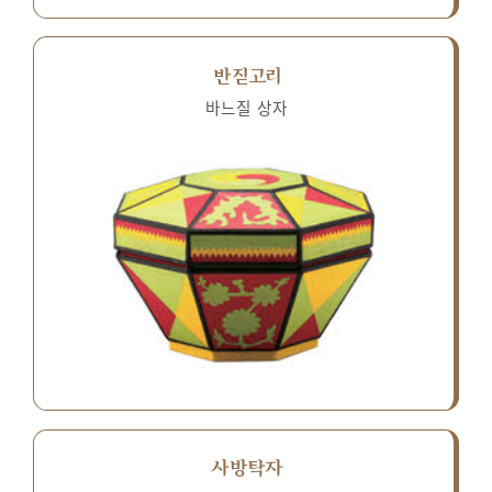
반짇고리
바느질 상자
사방탁자