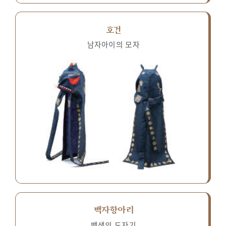
호건
남자아이의 모자
백자항아리
백색의 도자기