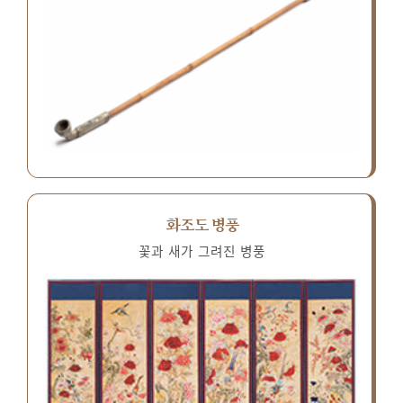
화조도 병풍
꽃과 새가 그려진 병풍