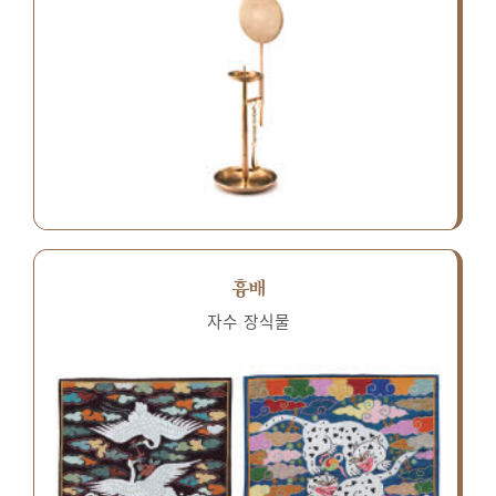
흉배
자수 장식물