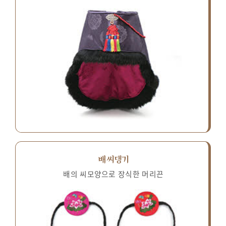
배씨댕기
배의 씨모양으로 장식한 머리끈