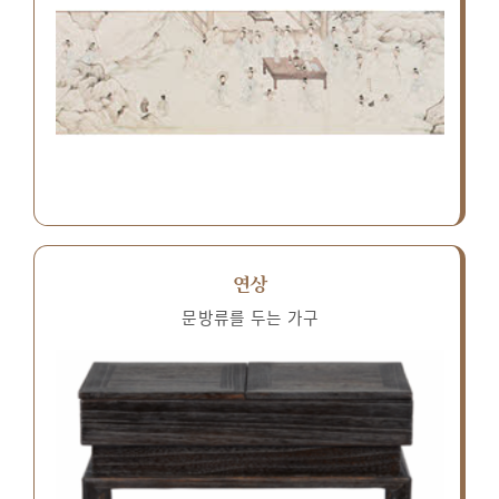
연상
문방류를 두는 가구