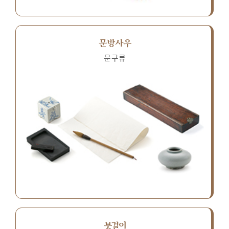
문방사우
문구류
붓걸이