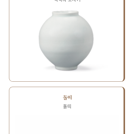
돌띠
돌띠