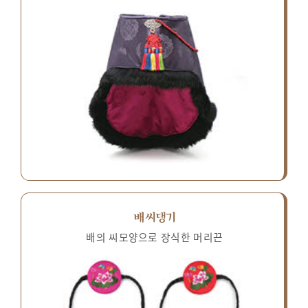
배씨댕기
배의 씨모양으로 장식한 머리끈