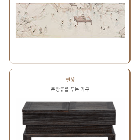
연상
문방류를 두는 가구