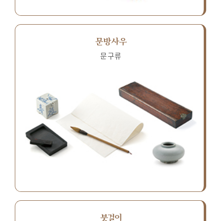
문방사우
문구류
붓걸이