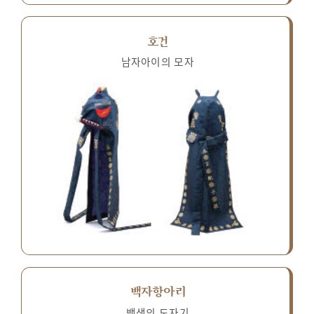
호건
남자아이의 모자
백자항아리
백색의 도자기