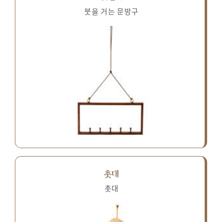
붓을 거는 문방구
촛대
촛대