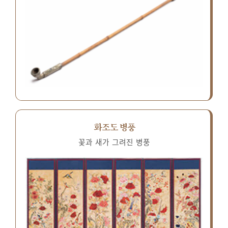
화조도 병풍
꽃과 새가 그려진 병풍