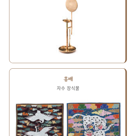
흉배
자수 장식물