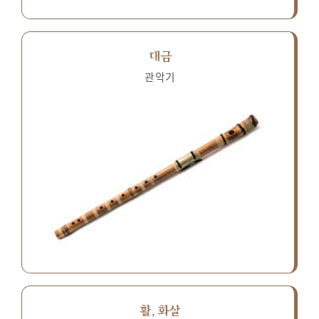
대금
관악기
활, 화살