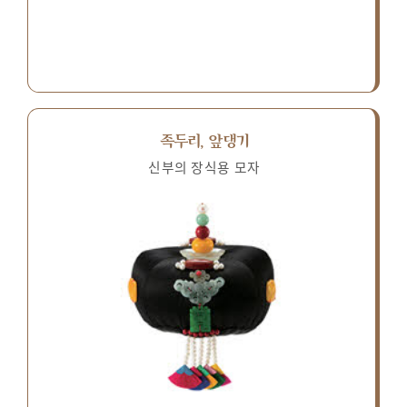
족두리, 앞댕기
신부의 장식용 모자