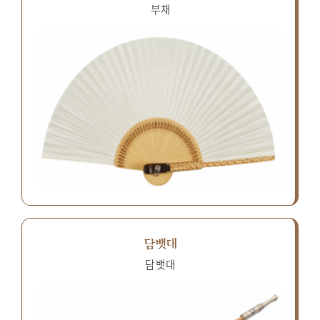
부채
담뱃대
담뱃대