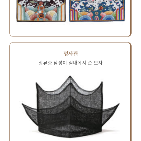
정자관
상류층 남성이 실내에서 쓴 모자