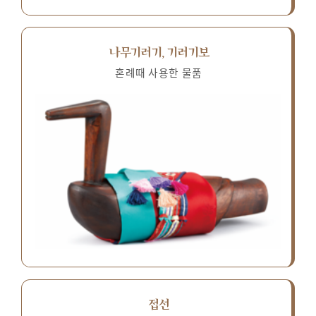
나무기러기, 기러기보
혼례때 사용한 물품
접선