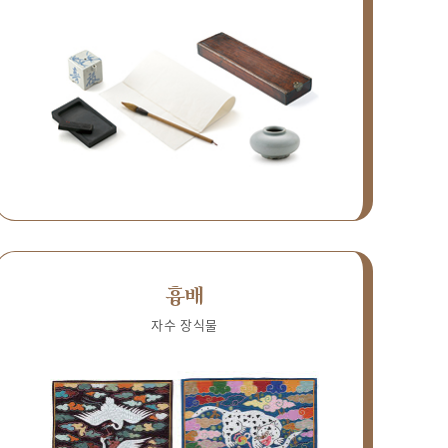
흉배
자수 장식물