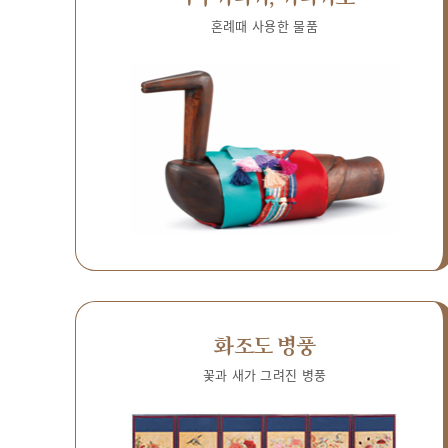
혼례때 사용한 물품
화조도 병풍
꽃과 새가 그려진 병풍