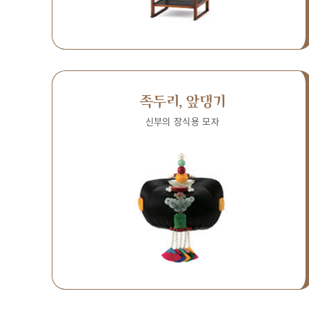
족두리, 앞댕기
신부의 장식용 모자