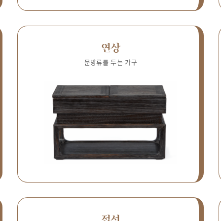
연상
문방류를 두는 가구
접선