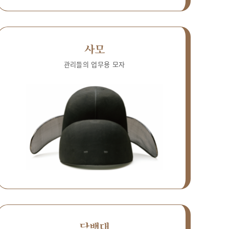
사모
관리들의 업무용 모자
담뱃대