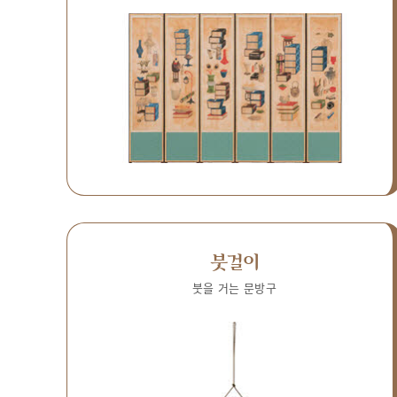
붓걸이
붓을 거는 문방구