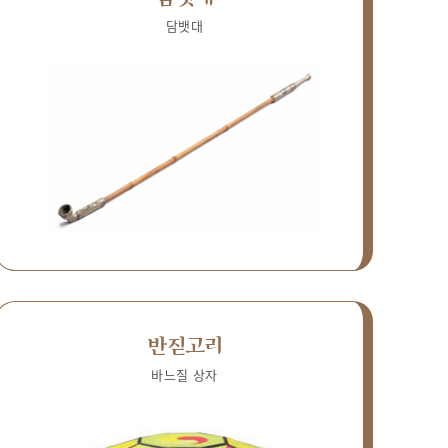
담뱃대
반짇고리
바느질 상자