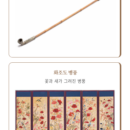
화조도 병풍
꽃과 새가 그려진 병풍