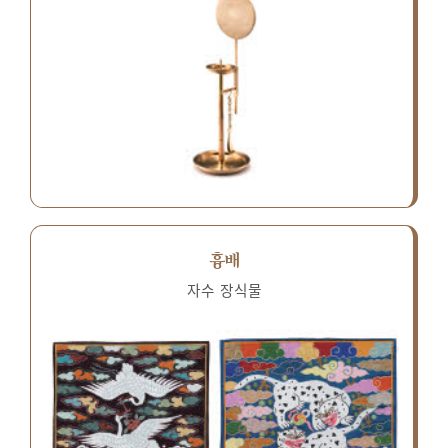
흉배
자수 장식물