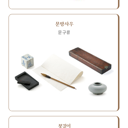
문방사우
문구류
붓걸이