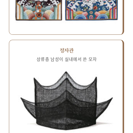
정자관
상류층 남성이 실내에서 쓴 모자