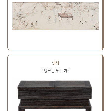
연상
문방류를 두는 가구