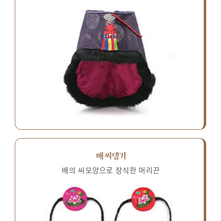
배씨댕기
배의 씨모양으로 장식한 머리끈