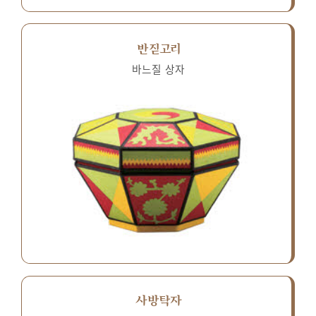
반짇고리
바느질 상자
사방탁자