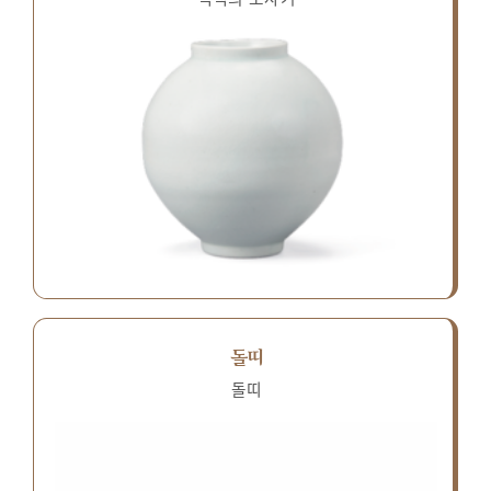
돌띠
돌띠