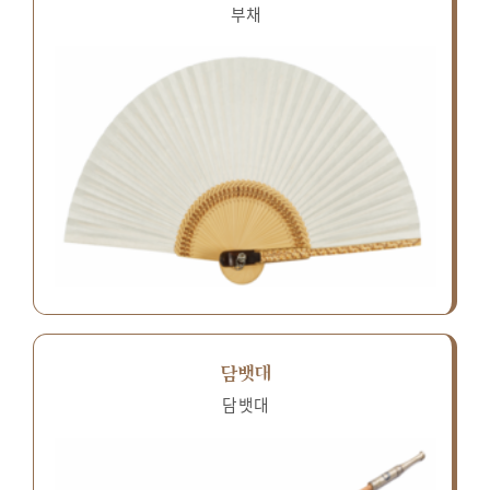
부채
담뱃대
담뱃대