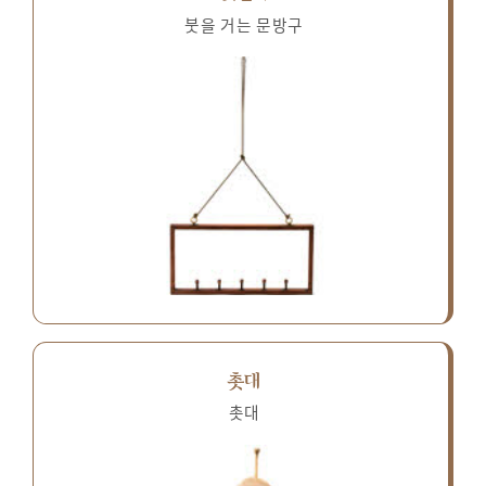
붓을 거는 문방구
촛대
촛대