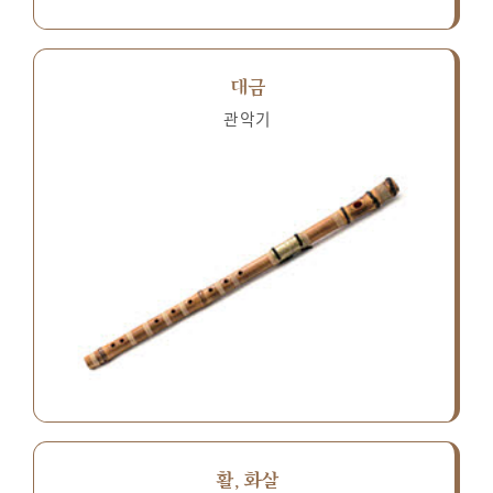
대금
관악기
활, 화살