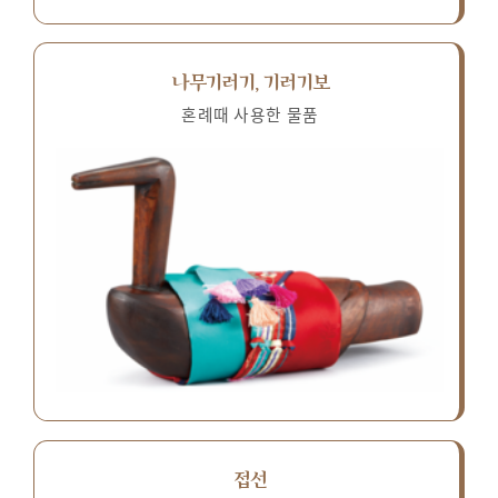
나무기러기, 기러기보
혼례때 사용한 물품
접선