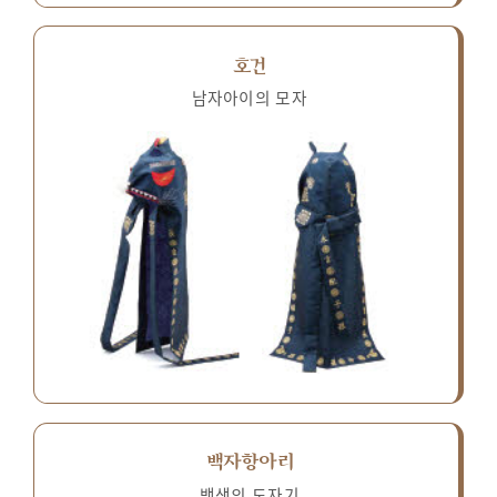
호건
남자아이의 모자
백자항아리
백색의 도자기