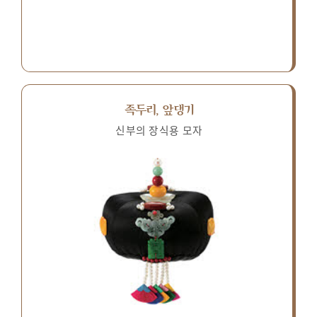
족두리, 앞댕기
신부의 장식용 모자