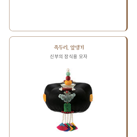
족두리, 앞댕기
신부의 장식용 모자