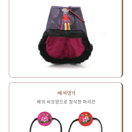
배씨댕기
배의 씨모양으로 장식한 머리끈