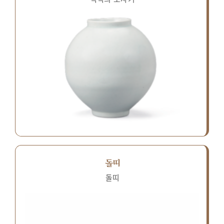
돌띠
돌띠