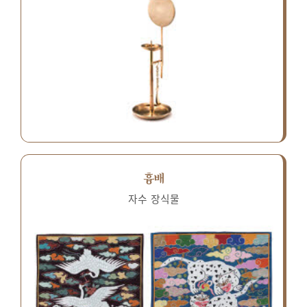
흉배
자수 장식물