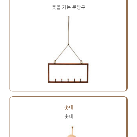
붓을 거는 문방구
촛대
촛대