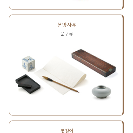
문방사우
문구류
붓걸이