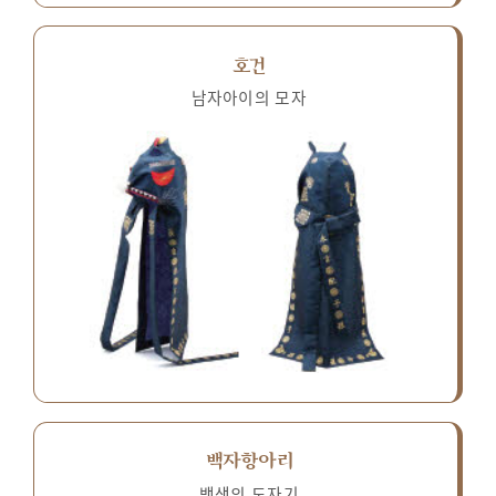
호건
남자아이의 모자
백자항아리
백색의 도자기