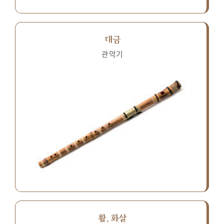
대금
관악기
활, 화살