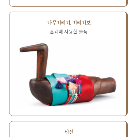
나무기러기, 기러기보
혼례때 사용한 물품
접선