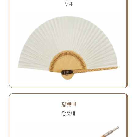
부채
담뱃대
담뱃대