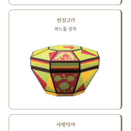
반짇고리
바느질 상자
사방탁자