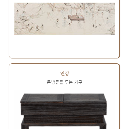
연상
문방류를 두는 가구