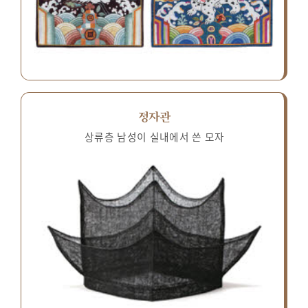
정자관
상류층 남성이 실내에서 쓴 모자