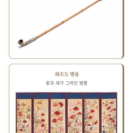
화조도 병풍
꽃과 새가 그려진 병풍