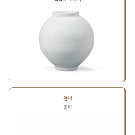
돌띠
돌띠