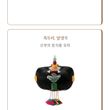
족두리, 앞댕기
신부의 장식용 모자