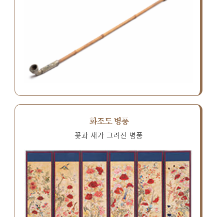
화조도 병풍
꽃과 새가 그려진 병풍