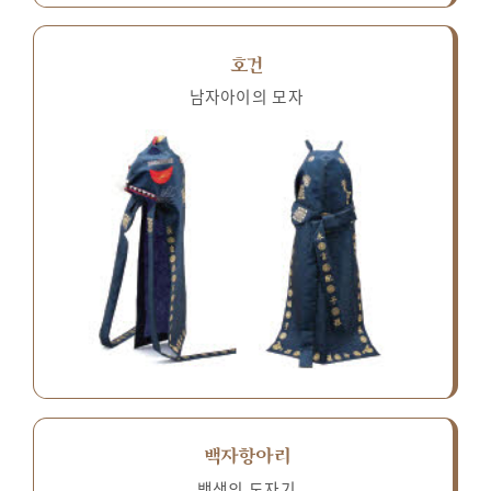
호건
남자아이의 모자
백자항아리
백색의 도자기