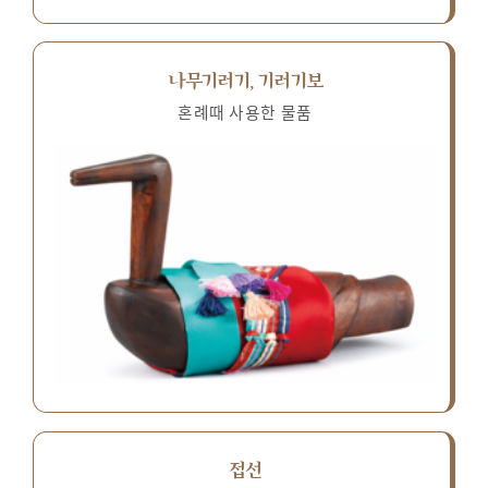
나무기러기, 기러기보
혼례때 사용한 물품
접선