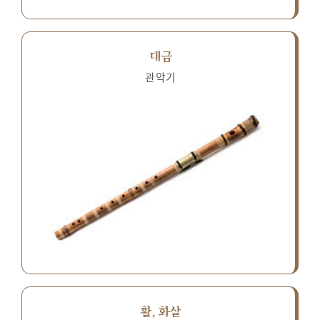
대금
관악기
활, 화살