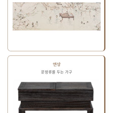
연상
문방류를 두는 가구