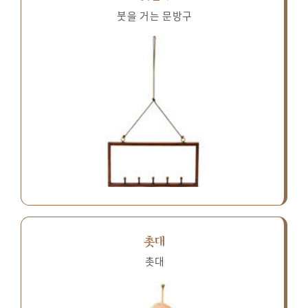
붓을 거는 문방구
촛대
촛대