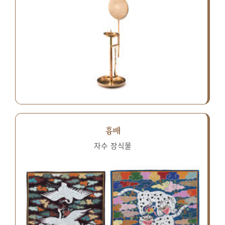
흉배
자수 장식물