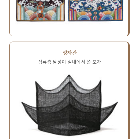
정자관
상류층 남성이 실내에서 쓴 모자