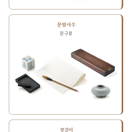
문방사우
문구류
붓걸이