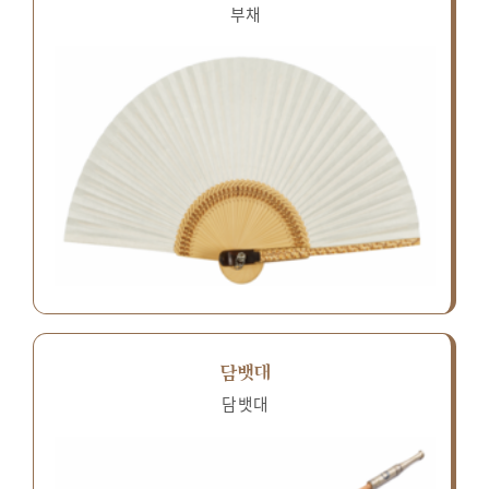
부채
담뱃대
담뱃대