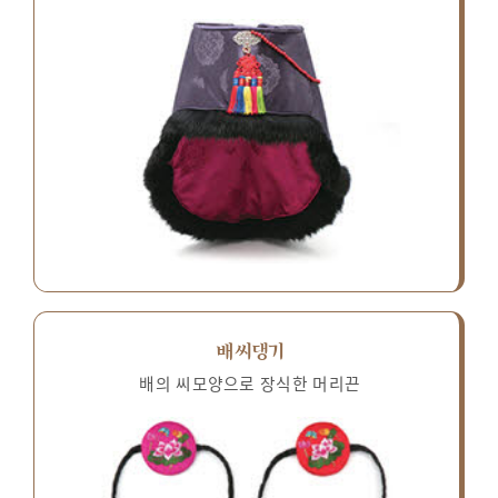
배씨댕기
배의 씨모양으로 장식한 머리끈