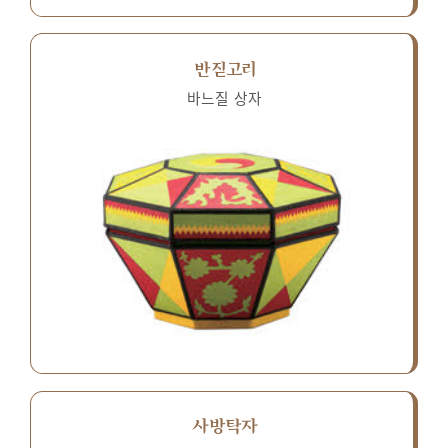
반짇고리
바느질 상자
사방탁자