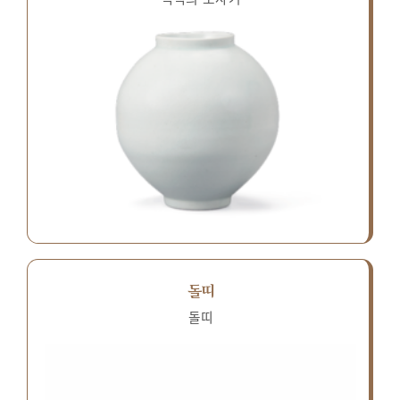
돌띠
돌띠