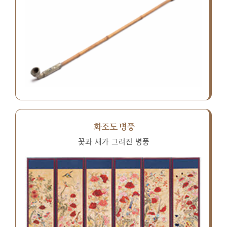
화조도 병풍
꽃과 새가 그려진 병풍