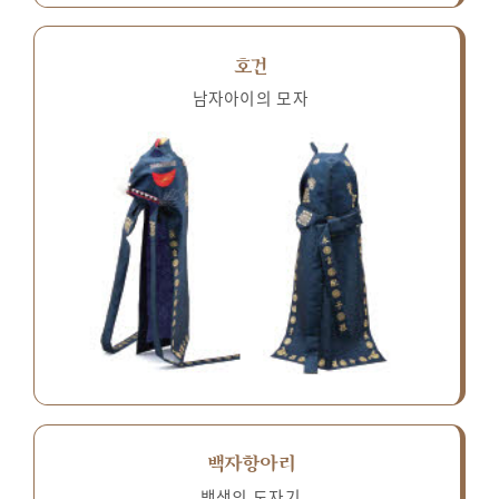
호건
남자아이의 모자
백자항아리
백색의 도자기