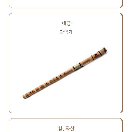
대금
관악기
활, 화살