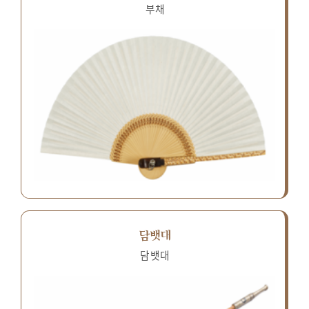
부채
담뱃대
담뱃대