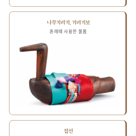
나무기러기, 기러기보
혼례때 사용한 물품
접선