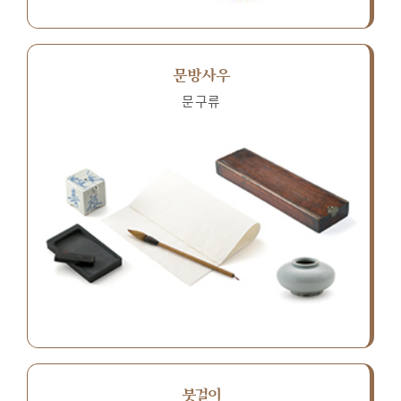
문방사우
문구류
붓걸이