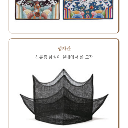
정자관
상류층 남성이 실내에서 쓴 모자