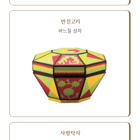
반짇고리
바느질 상자
사방탁자