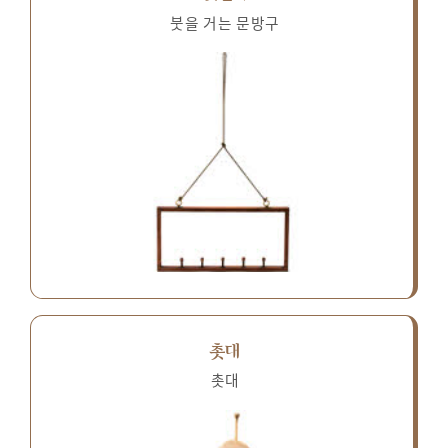
붓을 거는 문방구
촛대
촛대