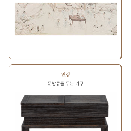
연상
문방류를 두는 가구