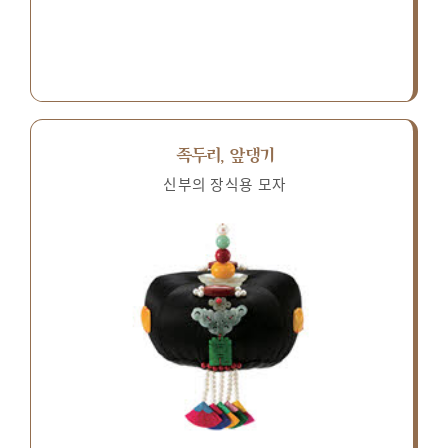
족두리, 앞댕기
신부의 장식용 모자