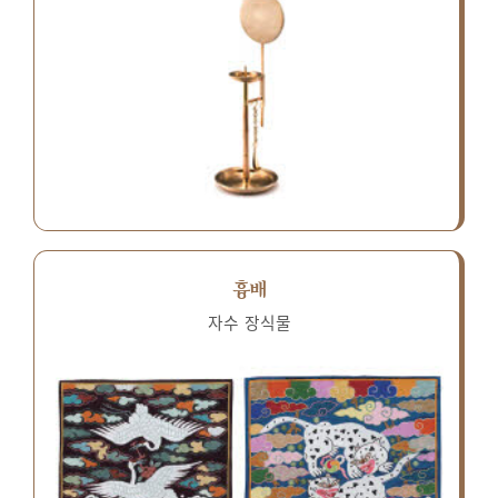
흉배
자수 장식물