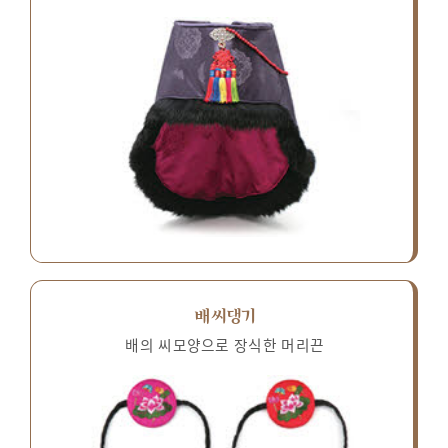
배씨댕기
배의 씨모양으로 장식한 머리끈